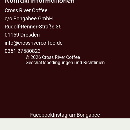
Kontaktinformationen
Cross River Coffee
c/o Bongabee GmbH
schutzerklärung
Rudolf-Renner-Straße 36
ktinformationen
01159 Dresden
essum
info@crossrivercoffee.de
0351 27580823
rufsrecht
© 2026
Cross River Coffee
Geschäftsbedingungen und Richtlinien
Facebook
Instagram
Bongabee