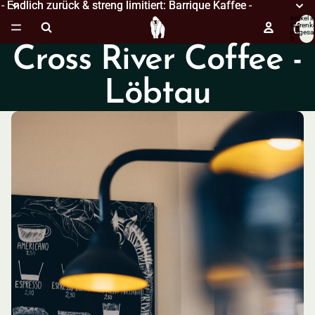
- Endlich zurück & streng limitiert: Barrique Kaffee -
- Endlich zurück & streng limitiert: Barrique Kaffee -
Artikel i
Warenk
insgesa
0
Cross River Coffee -
Löbtau